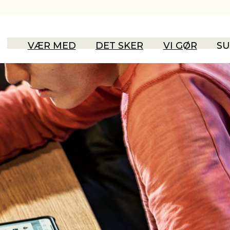
VÆR MED
DET SKER
VI GØR
SU