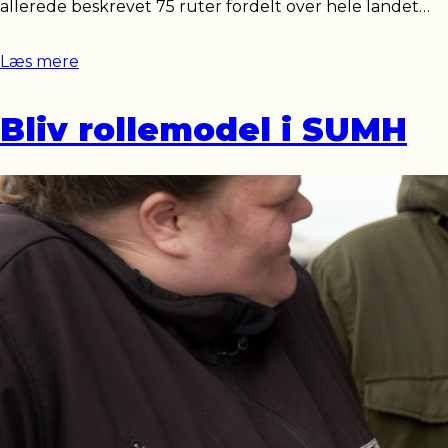
allerede beskrevet 75 ruter fordelt over hele landet…
Læs mere
Bliv rollemodel i SUMH