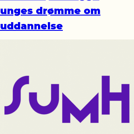
unges drømme om
uddannelse