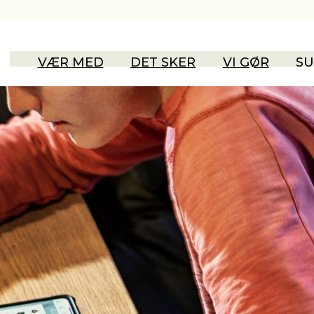
VÆR MED
DET SKER
VI GØR
SU