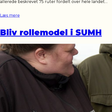
allerede beskrevet 75 ruter fordelt over hele landet…
Læs mere
Bliv rollemodel i SUMH