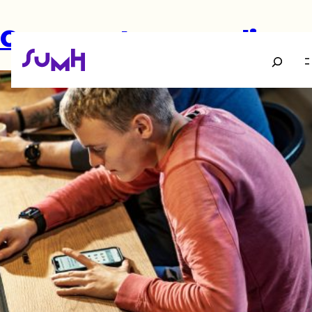
Gør unge trygge online
Søg