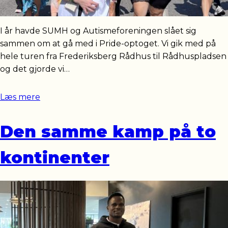
I år havde SUMH og Autismeforeningen slået sig
sammen om at gå med i Pride-optoget. Vi gik med på
hele turen fra Frederiksberg Rådhus til Rådhuspladsen
og det gjorde vi…
Læs mere
Den samme kamp på to
kontinenter