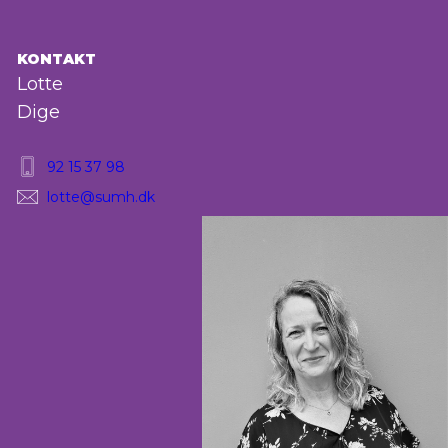
KONTAKT
Lotte
Dige
92 15 37 98
lotte@sumh.dk