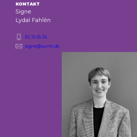
KONTAKT
Signe
Lydal Fahlèn
92 15 65 36
signe@sumh.dk