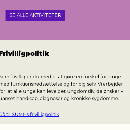
SE ALLE AKTIVITETER
Frivilligpolitik
Som frivillig er du med til at gøre en forskel for unge
med funktionsnedsættelse og for dig selv. Vi arbejder
for, at alle unge kan leve det ungdomsliv, de ønsker –
uanset handicap, diagnoser og kroniske sygdomme.
Gå til SUMHs frivilligpolitik