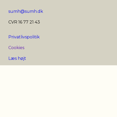
sumh@sumh.dk
CVR 16 77 21 43
Privatlivspolitik
Cookies
Læs højt
Facebook