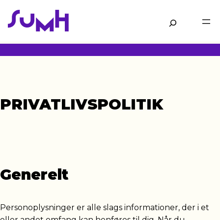
Gå
til
Søg
hovedindhold
PRIVATLIVSPOLITIK
Generelt
Personoplysninger er alle slags informationer, der i et
eller andet omfang kan henføres til dig. Når du