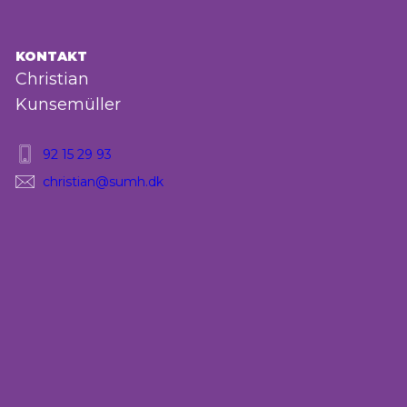
KONTAKT
Christian
Kunsemüller
92 15 29 93
christian@sumh.dk