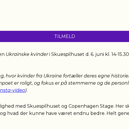
TILMELD
gen
Ukrainske kvinder
i Skuespilhuset d. 6. juni kl. 14-15
, hvor kvinder fra Ukraine fortæller deres egne historier
poet er roligt, og fokus er på stemmerne og de personli
insta-video
)
.
ængelighed med Skuespilhuset og Copenhagen Stage. Her 
og hvad der kunne have været endnu bedre. Helt genere