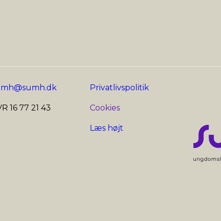
umh@sumh.dk
Privatlivspolitik
R 16 77 21 43
Cookies
Læs højt