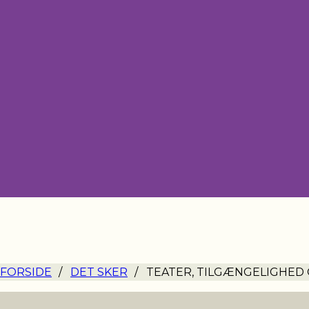
FORSIDE
/
DET SKER
/
TEATER, TILGÆNGELIGHED 