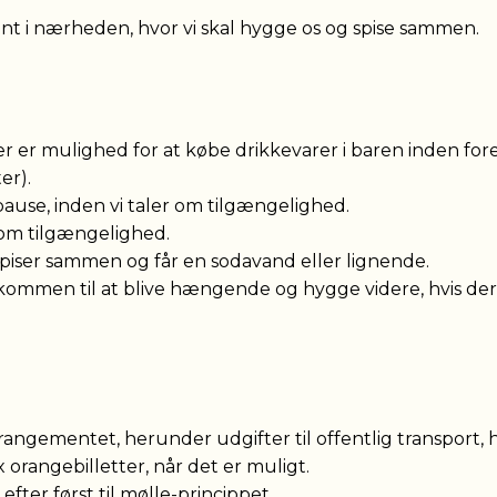
rant i nærheden, hvor vi skal hygge os og spise sammen.
er er mulighed for at købe drikkevarer i baren inden fore
er).
t pause, inden vi taler om tilgængelighed.
 om tilgængelighed.
vi spiser sammen og får en sodavand eller lignende.
elkommen til at blive hængende og hygge videre, hvis der
gementet, herunder udgifter til offentlig transport, han
fx orangebilletter, når det er muligt.
fter først til mølle-princippet.