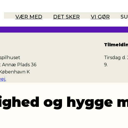
VÆR MED
DET SKER
VI GØR
SU
Tilmeldin
spilhuset
Tirsdag d. 2
t Annæ Plads 36
9.
 København K
ej.
lighed og hygge 