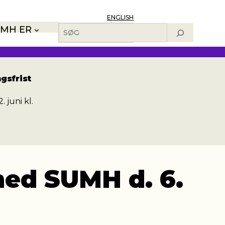
ENGLISH
Søg
MH ER
gsfrist
. juni kl.
med SUMH d. 6.