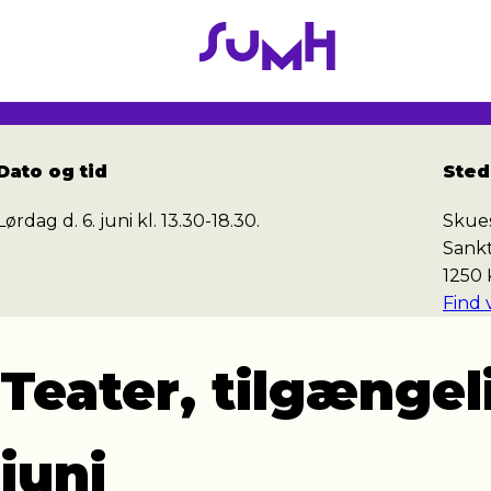
Gå
til
hovedindhold
Dato og tid
Sted
Lørdag d. 6. juni kl. 13.30-18.30.
Skue
Sank
1250
Find v
Teater, tilgænge
juni