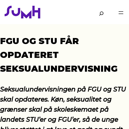
Gå
til
Søg
hovedindhold
FGU OG STU FÅR
OPDATERET
SEKSUALUNDERVISNING
Seksualundervisningen på FGU og STU
skal opdateres. Køn, seksualitet og
grænser skal på skoleskemaet på
landets STU’er og FGU’er, så de unge