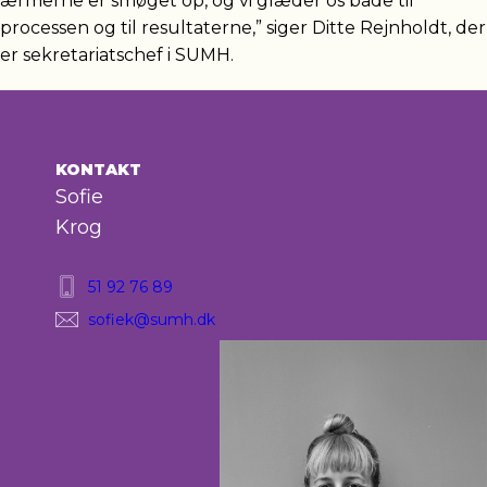
ærmerne er smøget op, og vi glæder os både til
processen og til resultaterne,” siger Ditte Rejnholdt, der
er sekretariatschef i SUMH.
KONTAKT
Sofie
Krog
51 92 76 89
sofiek@sumh.dk