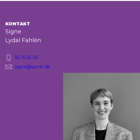
KONTAKT
Signe
Lydal Fahlèn
92 15 65 36
signe@sumh.dk