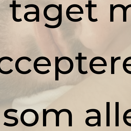
 taget 
acceptere
 som al