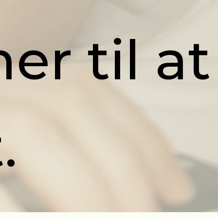
r til at
.