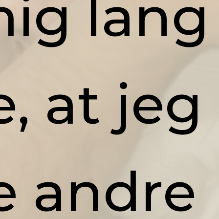
mig lang
, at jeg
le andre