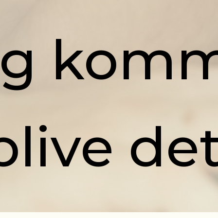
ig komme
blive det