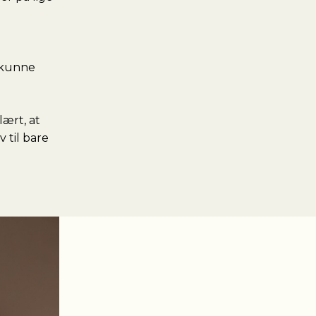
n kunne
lært, at
v til bare