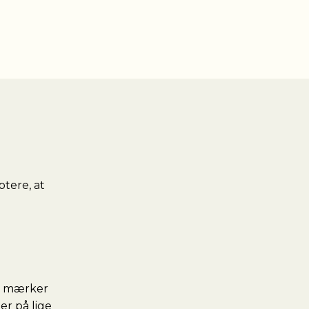
tere, at
Der mærker
er på lige