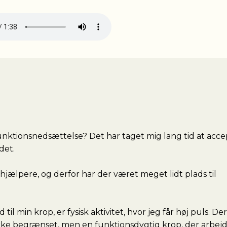
nktionsnedsættelse? Det har taget mig lang tid at accep
det.
hjælpere, og derfor har der været meget lidt plads til
 til min krop, er fysisk aktivitet, hvor jeg får høj puls. 
 ikke begrænset, men en funktionsdygtig krop, der arbejd