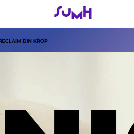
Gå
til
hovedindhold
RECLAIM DIN KROP