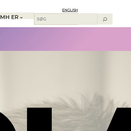
ENGLISH
Søg
MH ER