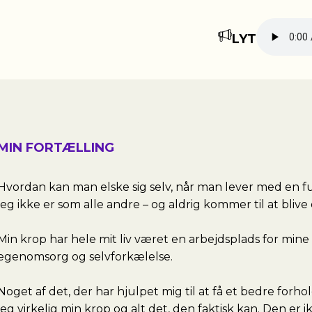
LYT
MIN FORTÆLLING
Hvordan kan man elske sig selv, når man lever med en fu
jeg ikke er som alle andre – og aldrig kommer til at blive 
Min krop har hele mit liv været en arbejdsplads for mine 
egenomsorg og selvforkælelse.
Noget af det, der har hjulpet mig til at få et bedre forhold
jeg virkelig min krop og alt det, den faktisk kan. Den er