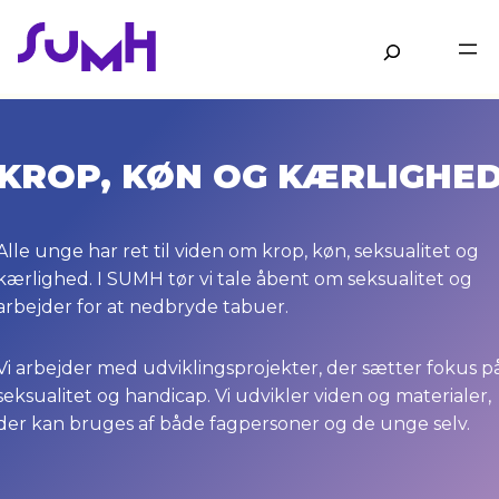
Gå
til
Søg
hovedindhold
KROP, KØN OG KÆRLIGHE
Alle unge har ret til viden om krop, køn, seksualitet og
kærlighed. I SUMH tør vi tale åbent om seksualitet og
arbejder for at nedbryde tabuer.
Vi arbejder med udviklingsprojekter, der sætter fokus p
seksualitet og handicap. Vi udvikler viden og materialer,
der kan bruges af både fagpersoner og de unge selv.