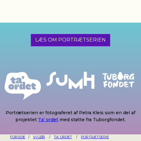
LÆS OM PORTRÆTSERIEN
Portrætserien er fotograferet af Petra Kleis som en del af
projektet
Ta’ ordet
med støtte fra Tuborgfondet.
FORSIDE
/
VI GØR
/
TA’ ORDET
/
PORTRÆTSERIE