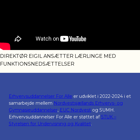
DIREKTØR EIGIL ANSÆTTER LÆRLINGE MED
FUNKTIONSNEDSÆTTELSER
Erhvervsuddannelser For Alle
er udviklet i 2022-2024 i et
samarbejde mellem
Nordvestsjællands Erhvervs- og
Gymnasieuddannelser
,
EUC Nordvest
og SUMH.
Erhvervsuddannelser For Alle er støttet af
STUK –
Styrelsen for Undervisning og Kvalitet
.