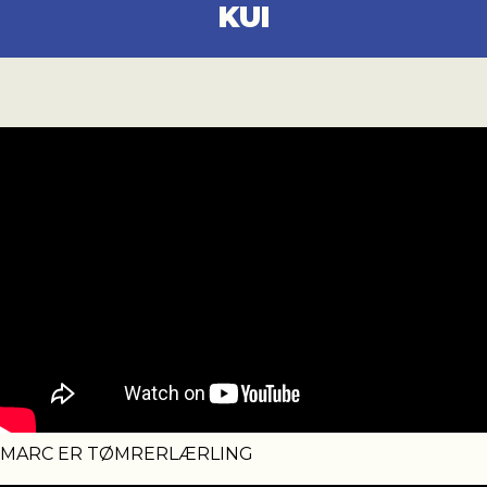
KUI
MARC ER TØMRERLÆRLING