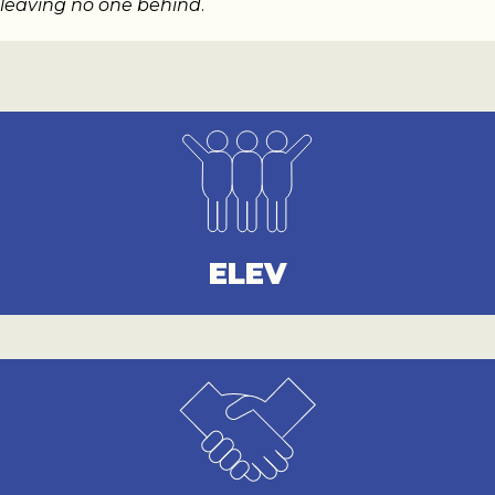
leaving no one behind
.
ELEV