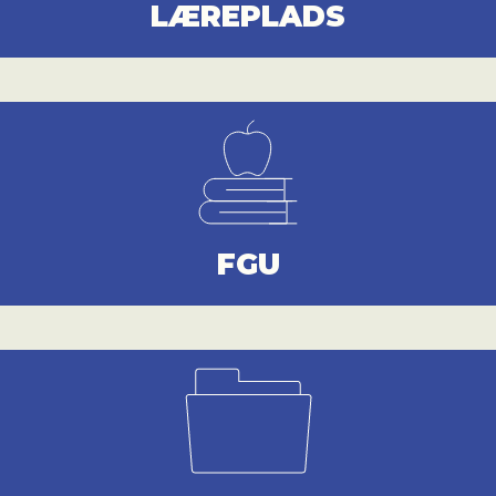
LÆREPLADS
FGU