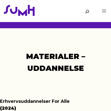
Gå
til
Søg
hovedindhold
MATERIALER –
UDDANNELSE
Erhvervsuddannelser For Alle
(2024)