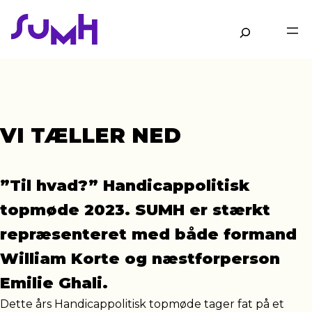
Gå
til
Søg
hovedindhold
VI TÆLLER NED
”Til hvad?” Handicappolitisk
topmøde 2023. SUMH er stærkt
repræsenteret med både formand
William Korte og næstforperson
Emilie Ghali.
Dette års Handicappolitisk topmøde tager fat på et