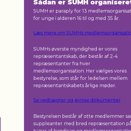
Sådan er SUMH organisere
SUMH er paraply for 13 medlemsorganisa
for unge i alderen 16 til og med 35 år.
Læs mere om SUMHs medlemsorganisati
SUMHs øverste myndighed er vores
repræsentantskab, der består af 2-4
repræsentanter fra hver
medlemsorganisation. Her vælges vores
bestyrelse, som står for ledelsen mellem
repræsentantskabets årlige møder.
Se vedtægter og øvrige dokumenter
Bestyrelsen består af otte medlemmer sa
suppleanter med bred repræsentation p
tværs af handicap og medlemsorganisatio