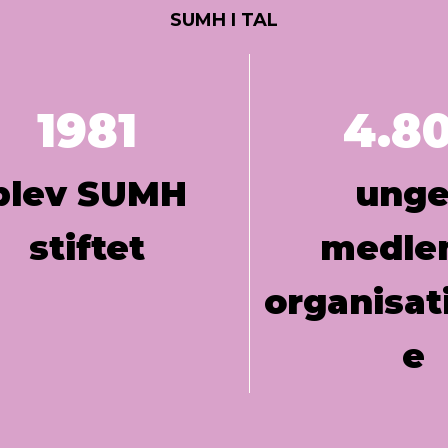
SUMH I TAL
1981
4.8
blev SUMH
unge
stiftet
medle
organisat
e