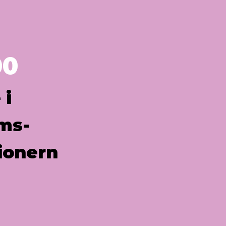
00
 i
ms-
ionern