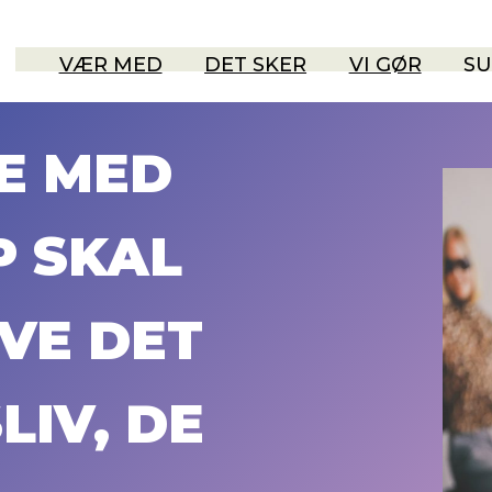
VÆR MED
DET SKER
VI GØR
SU
E MED
 SKAL
VE DET
IV, DE