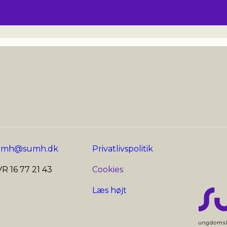
umh@sumh.dk
Privatlivspolitik
R 16 77 21 43
Cookies
Læs højt