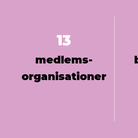
13
medlems­
organisationer