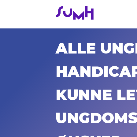
Gå
til
hovedindhold
ALLE UNG
HANDICAP
KUNNE LE
UNGDOMSL