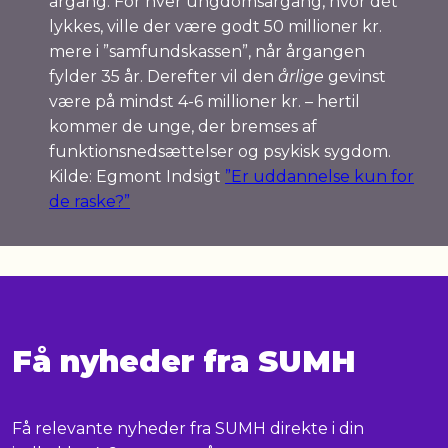
årgang. For hver ungdomsårgang, hvor dét
lykkes, ville der være godt 50 millioner kr.
mere i ”samfundskassen”, når årgangen
fylder 35 år. Derefter vil den
årlige
gevinst
være på mindst 4-6 millioner kr. – hertil
kommer de unge, der bremses af
funktionsnedsættelser og psykisk sygdom.
Kilde: Egmont Indsigt
”Er uddannelse kun for
de raske?”
Få nyheder fra SUMH
Få relevante nyheder fra SUMH direkte i din