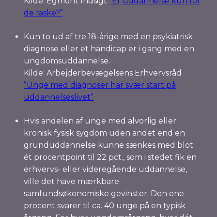
Kilde: Egmont Indsigt
”Er uddannelse kun for
de raske?”
Kun to ud af tre 18-årige med en psykiatrisk
diagnose eller et handicap er i gang med en
ungdomsuddannelse.
Kilde: Arbejderbevægelsens Erhvervsråd
”Unge med diagnoser har svær start på
uddannelseslivet”
Hvis andelen af unge med alvorlig eller
kronisk fysisk sygdom uden andet end en
grunduddannelse kunne sænkes med blot
ét procentpoint til 22 pct., som i stedet fik en
erhvervs- eller videregående uddannelse,
ville det have mærkbare
samfundsøkonomiske gevinster. Den ene
procent svarer til ca. 40 unge på en typisk