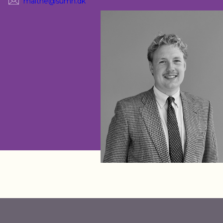
malthe@sumh.dk