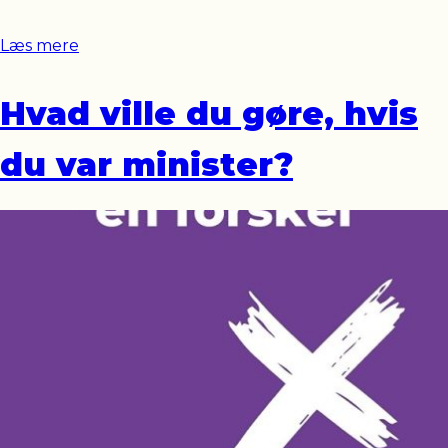
Læs mere
Hvad ville du gøre, hvis
du var minister?