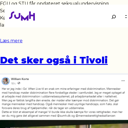
FGU og STU får opdateret seksualundervisning
Seksualundervisningen på FGU og STU skal opdateres.
Søg
Køn, seksualitet og grænser skal på skoleskemaet på
landets STU’er og FGU’er, så de unge bliver støttet…
Læs mere
Det sker også i Tivoli