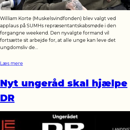
William Korte (Muskelsvindfonden) blev valgt ved
applaus på SUMHs repræsentantskabsmøde i den
forgangne weekend. Den nyvalgte formand vil
fortsætte sit arbejde for, at alle unge kan leve det
ungdomsliv de…
Læs mere
Nyt ungeråd skal hjælpe
DR