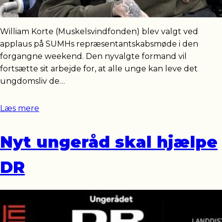
William Korte (Muskelsvindfonden) blev valgt ved
applaus på SUMHs repræsentantskabsmøde i den
forgangne weekend. Den nyvalgte formand vil
fortsætte sit arbejde for, at alle unge kan leve det
ungdomsliv de…
Læs mere
Nyt ungeråd skal hjælpe
DR