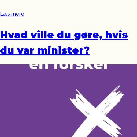
Læs mere
Hvad ville du gøre, hvis
du var minister?