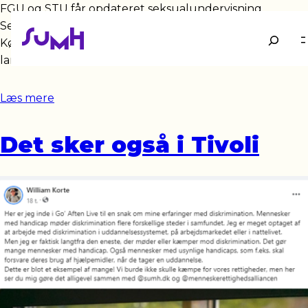
FGU og STU får opdateret seksualundervisning
Seksualundervisningen på FGU og STU skal opdateres.
Søg
Køn, seksualitet og grænser skal på skoleskemaet på
landets STU’er og FGU’er, så de unge bliver støttet…
Læs mere
Det sker også i Tivoli