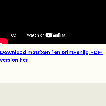
Download matrixen i en printvenlig PDF-
version her