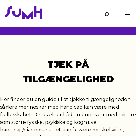
Gå
til
Søg
hovedindhold
TJEK PÅ
TILGÆNGELIG­HED
Her finder du en guide til at tjekke tilgængeligheden,
så flere mennesker med handicap kan være med i
fællesskabet. Det gælder både mennesker med mindre
som større fysiske, psykiske og kognitive
handicap/diagnoser – det kan fx være muskelsvind,