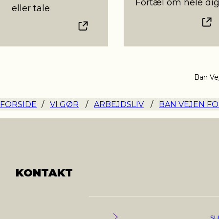
Fortæl om hele di
eller tale
Ban Vej
FORSIDE
/
VI GØR
/
ARBEJDSLIV
/
BAN VEJEN FO
KONTAKT
s