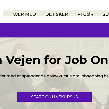
VÆR MED
DET SKER
VI GØR
SU
 Vejen for Job On
er med et spændende onlinekursus om jobsøgning hel
START ONLINEKURSUS