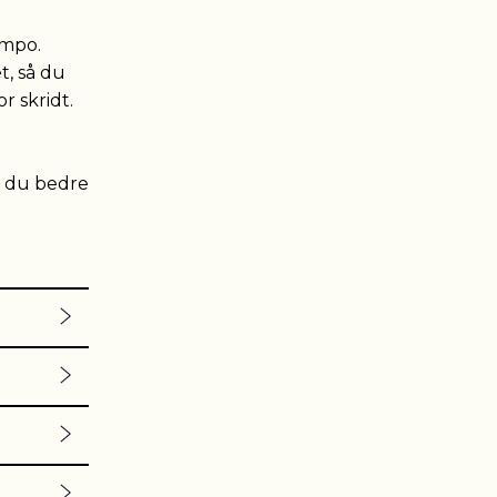
empo.
t, så du
r skridt.
r du bedre