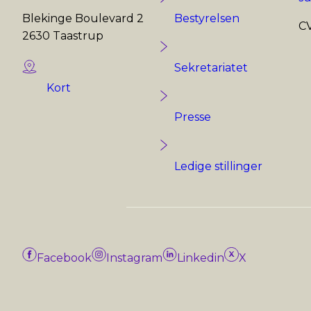
Blekinge Boulevard 2
Bestyrelsen
CV
2630 Taastrup
Sekretariatet
Kort
Presse
Ledige stillinger
Facebook
Instagram
Linkedin
X