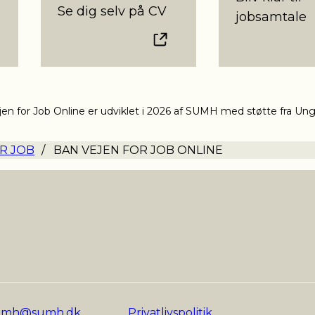
g
Se dig selv på CV
jobsamtale
en for Job Online er udviklet i 2026 af SUMH med støtte fra Ung
R JOB
/
BAN VEJEN FOR JOB ONLINE
umh@sumh.dk
Privatlivspolitik