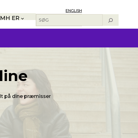
ENGLISH
Søg
MH ER
line
t på dine præmisser