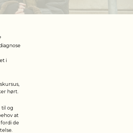
?
n diagnose
t i
gskursus,
er hørt.
til og
behov at
 fordi de
telse.