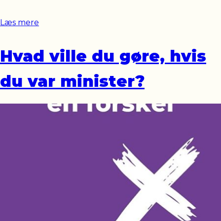
Læs mere
Hvad ville du gøre, hvis
du var minister?