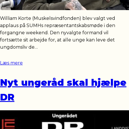
William Korte (Muskelsvindfonden) blev valgt ved
applaus på SUMHs repræsentantskabsmøde i den
forgangne weekend. Den nyvalgte formand vil
fortsætte sit arbejde for, at alle unge kan leve det
ungdomsliv de…
Læs mere
Nyt ungeråd skal hjælpe
DR