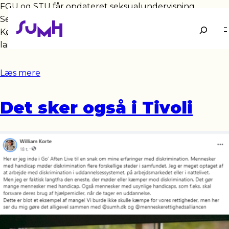
FGU og STU får opdateret seksualundervisning
Seksualundervisningen på FGU og STU skal opdateres.
Søg
Køn, seksualitet og grænser skal på skoleskemaet på
landets STU’er og FGU’er, så de unge bliver støttet…
Læs mere
Det sker også i Tivoli