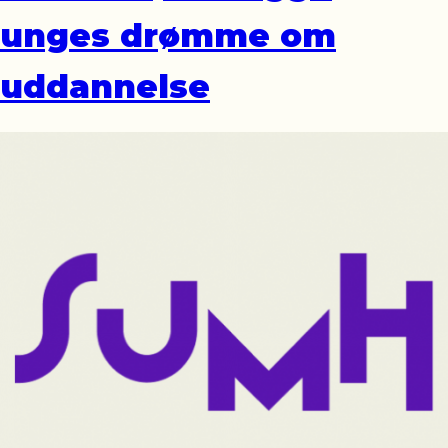
unges drømme om
uddannelse