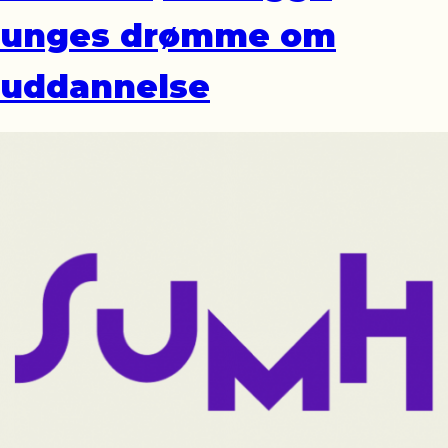
unges drømme om
uddannelse