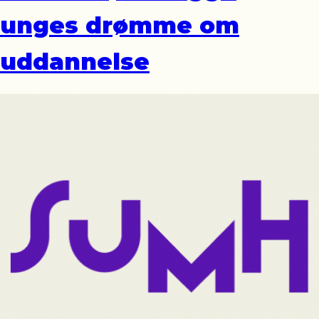
unges drømme om
uddannelse