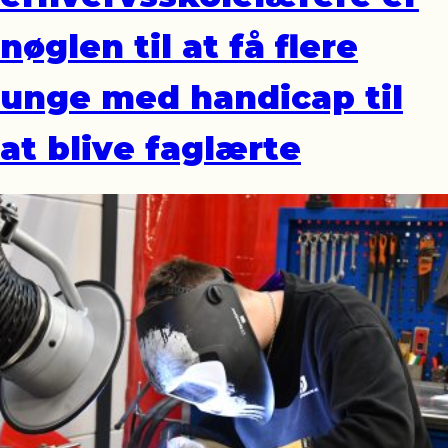
nøglen til at få flere
unge med handicap til
at blive faglærte