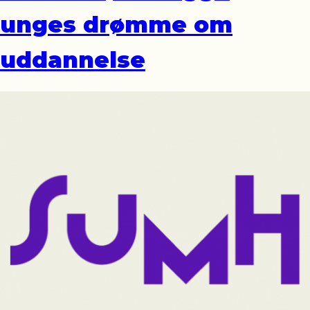
unges drømme om
uddannelse