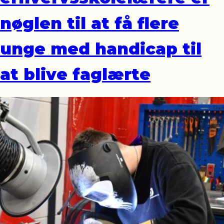
nøglen til at få flere
unge med handicap til
at blive faglærte