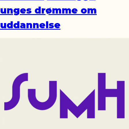
unges drømme om
uddannelse