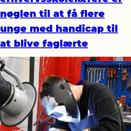
nøglen til at få flere
unge med handicap til
at blive faglærte