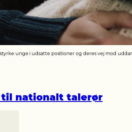
yrke unge i udsatte positioner og deres vej mod uddan
til nationalt talerør