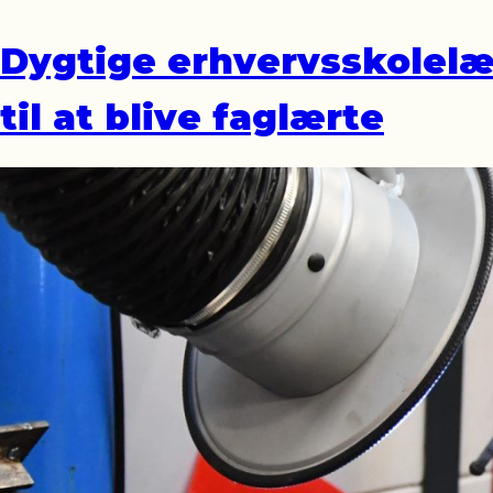
Dygtige erhvervsskolelær
til at blive faglærte