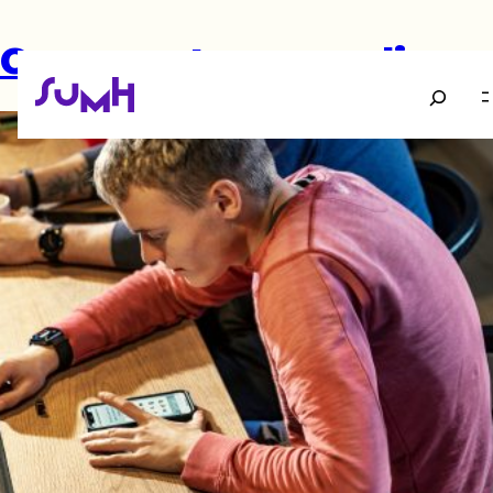
Gør unge trygge online
Søg