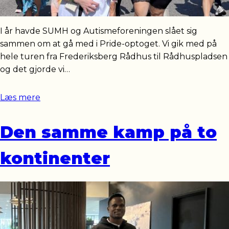
I år havde SUMH og Autismeforeningen slået sig
sammen om at gå med i Pride-optoget. Vi gik med på
hele turen fra Frederiksberg Rådhus til Rådhuspladsen
og det gjorde vi…
Læs mere
Den samme kamp på to
kontinenter