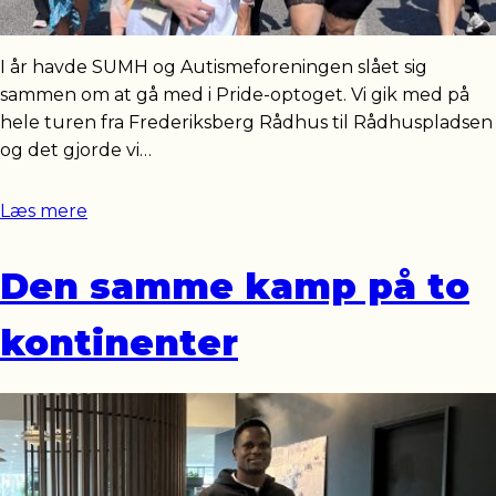
I år havde SUMH og Autismeforeningen slået sig
sammen om at gå med i Pride-optoget. Vi gik med på
hele turen fra Frederiksberg Rådhus til Rådhuspladsen
og det gjorde vi…
Læs mere
Den samme kamp på to
kontinenter