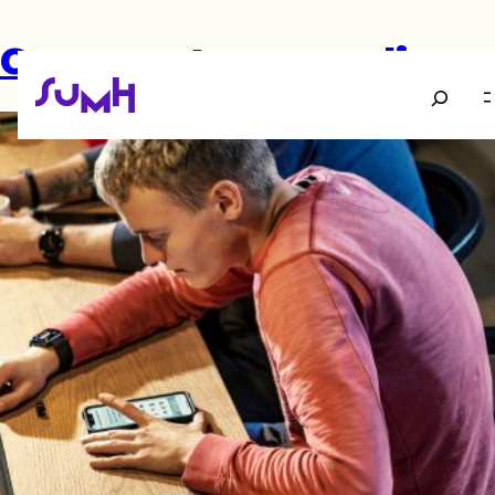
Gør unge trygge online
Søg