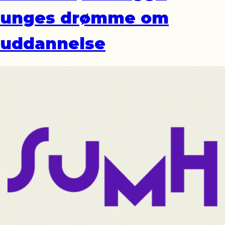
unges drømme om
uddannelse