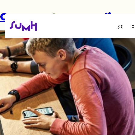
Gør unge trygge online
Søg