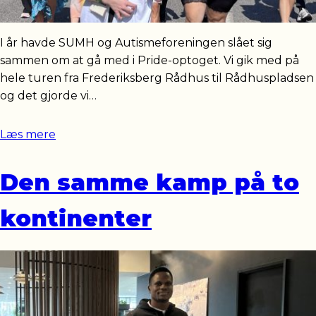
I år havde SUMH og Autismeforeningen slået sig
sammen om at gå med i Pride-optoget. Vi gik med på
hele turen fra Frederiksberg Rådhus til Rådhuspladsen
og det gjorde vi…
Læs mere
Den samme kamp på to
kontinenter