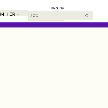
ENGLISH
Søg
MH ER