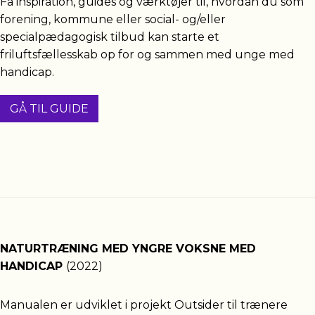
Få inspiration, guides og værktøjer til, hvordan du som
forening, kommune eller social- og/eller
specialpædagogisk tilbud kan starte et
friluftsfællesskab op for og sammen med unge med
handicap.
GÅ TIL GUIDE
NATURTRÆNING MED YNGRE VOKSNE MED
HANDICAP
(2022)
Manualen er udviklet i projekt Outsider til trænere