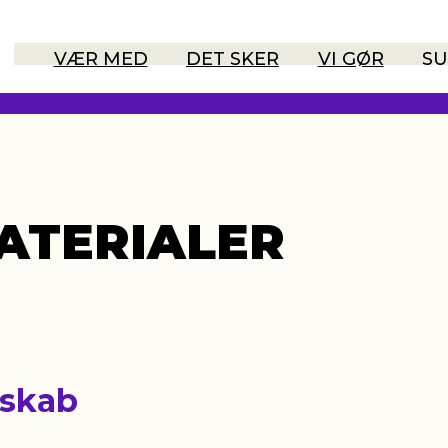
VÆR MED
DET SKER
VI GØR
SU
ATERIALER
esskab