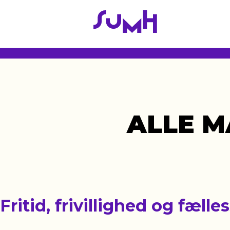
Gå
til
hovedindhold
ALLE M
Fritid, frivillighed og fæll